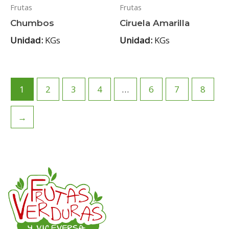
Frutas
Frutas
Chumbos
Ciruela Amarilla
Unidad:
KGs
Unidad:
KGs
1
2
3
4
…
6
7
8
→