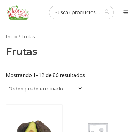
Ir
Ma
Buscar
al
por:
M
contenido
Inicio
/ Frutas
Frutas
Mostrando 1–12 de 86 resultados