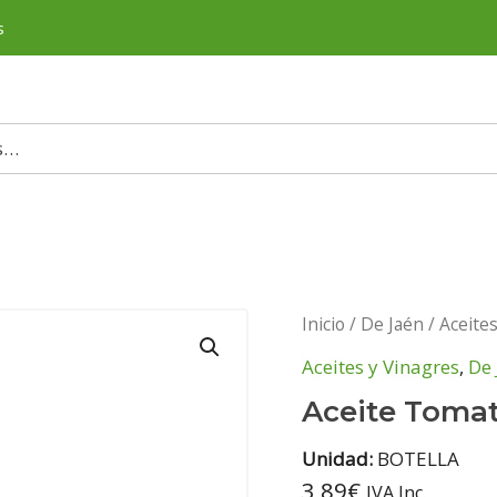
s
Inicio
/
De Jaén
/
Aceite
Aceites y Vinagres
,
De 
Aceite Toma
Unidad:
BOTELLA
3,89
€
IVA Inc.