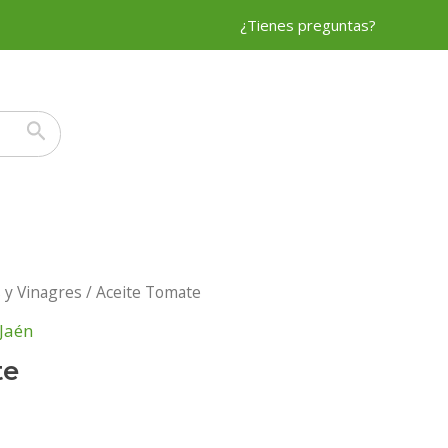
¿Tienes preguntas?
s y Vinagres
/ Aceite Tomate
Jaén
te