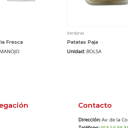
Verduras
ia Fresca
Patatas Paja
MANOJO
Unidad:
BOLSA
egación
Contacto
Dirección:
Av. de la C
Teléfono:
958 56 88 8