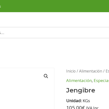
s
Inicio
/
Alimentación
/
E
Alimentación
,
Especia
Jengibre
Unidad:
KGs
105,00
€
IVA Inc.