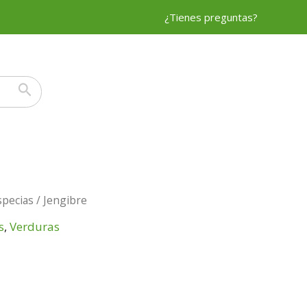
¿Tienes preguntas?
specias
/ Jengibre
s
,
Verduras