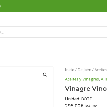
s
Inicio
/
De Jaén
/
Aceite
Aceites y Vinagres
,
Al
Vinagre Vino
Unidad:
BOTE
295,00
€
IVA Inc.