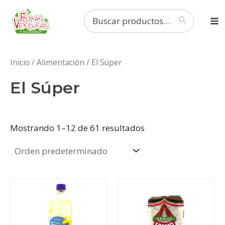
Ir
Ma
Buscar
al
por:
M
contenido
Inicio
/
Alimentación
/ El Súper
El Súper
Mostrando 1–12 de 61 resultados