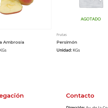
AGOTADO
Frutas
a Ambrosía
Persimón
KGs
Unidad:
KGs
egación
Contacto
Dirección:
Av. de la C